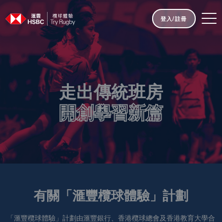
登入/註冊
走出傳統班房
開創學習新篇
有關「滙豐欖球體驗」計劃
「滙豐欖球體驗」計劃由滙豐銀行、香港欖球總會及香港教育大學合