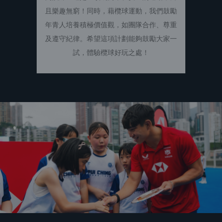
且樂趣無窮！同時，藉欖球運動，我們鼓勵
年青人培養積極價值觀，如團隊合作、尊重
及遵守紀律。希望這項計劃能夠鼓勵大家一
試，體驗欖球好玩之處！